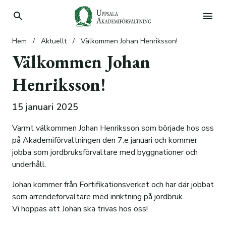
Hem
/
Aktuellt
/
Välkommen Johan Henriksson!
Hyr bostad
Välkommen Johan
Hyr lokal
Hyresgäst
Henriksson!
Köp tomt
Student
Lediga lokaler
Våra hyresfastigheter
15 januari 2025
Sök stipendier
Parkering
Lantligt belägna tomter i Taxinge
Lilla Sunnersta
Donera
Vanliga frågor
Skogstorp Eskilstuna
Stiftelser
Kronåsen
Planskisser
Varmt välkommen Johan Henriksson som började hos oss
på Akademiförvaltningen den 7:e januari och kommer
Om oss
Information om bostadskön
Lena-Ekeby utanför Vattholma
Stipendier
Donera
Information
Bilder på lägenheterna
Planlösningar
jobba som jordbruksförvaltare med byggnationer och
underhåll.
Kontakt
Forskning och framsteg
Våra affärsområden
Johan kommer från Fortifikationsverket och har där jobbat
Sociala medier
Case: Elsa Eschelsson Stiftelse
Förvaltningens mål
Stadsfastighetsförvaltning
som arrendeförvaltare med inriktning på jordbruk.
Case: Stiftelsen Lennart och Kerstin Holms
Historik
Skogsförvaltning
Alla fastigheter
Vi hoppas att Johan ska trivas hos oss!
Felanmälan
stipendiefond för mykologisk forskning