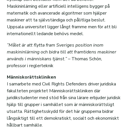
Maskininlärning eller artificiell intelligens bygger på
Om oss
matematik och avancerade algoritmer som hjälper
Kontakt
Våra affärsområden
maskiner att ta självständiga och pålitliga beslut.
Uppsala universitet ligger långt framme men för att bli
Sociala medier
Förvaltningens mål
Stadsfastighetsförvaltning
internationellt ledande behövs medel.
Historik
Skogsförvaltning
Alla fastigheter
Felanmälan
”Målet är att flytta fram Sveriges position inom
maskininlärning och bidra till att framtidens maskiner
Vår organisation
Jordbruksförvaltning
Personal
Certifiering
används i människans tjänst.” –
Bostadskö
Thomas Schön,
Hållbarhet
Finansförvaltning
Personal
Norra Sunnersta
Upplåtelser
Strukturomvandling
professor i reglerteknik
Leverantörer
Mark- och exploateringsavdelningen
Styrelse och VD
Samhällsengagemang
Rundvirkesförsäljning
Personal
Om visionsstyrd stadsutveckling
Människorättskliniken
I samarbete med Civil Rights Defenders driver juridiska
Vår logga
Stadsfastigheter
E-faktura
Skogsskötsel
Case: Intervju Äs Gård
Personal
Bakgrund
Aktuellt om projektet
fakulteten projektet Människorättskliniken där
juridikstudenter med stöd från sina lärare erbjuder juridisk
400-årsjubileum
Skogsförvaltning
PDF-faktura
Hyggesfritt skogsbruk
Film: Hållbar fastighetsskötsel
Frågor och svar
Planbesked
Sammanställning Medborgarforum 4
hjälp till grupper i samhället som är människorättsligt
Jordbruksförvaltning
Övriga Fakturaformat
Skogstillstånd
Film: Hållbar fastighetsförvaltning
Vad innebär hyggesfritt skogsbruk?
Visionsmanual
utsatta. Rättighetsskydd för det här grupperna bidrar
långsiktigt till ett demokratiskt, socialt och ekonomiskt
Finansförvaltning
Pappersfaktura
Skogweb
Senaste nytt: Vad sker just nu?
Resultat från digital dialog
hållbart samhälle.