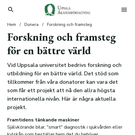
Hem
/
Donera
/
Forskning och framsteg
Hyr bostad
Forskning och framsteg
Hyr lokal
Hyresgäst
för en bättre värld
Köp tomt
Student
Lediga lokaler
Våra hyresfastigheter
Sök stipendier
Parkering
Lantligt belägna tomter i Taxinge
Lilla Sunnersta
Vid Uppsala universitet bedrivs forskning och
utbildning för en bättre värld. Det stöd som
Donera
Vanliga frågor
Skogstorp Eskilstuna
Stiftelser
Kronåsen
Planskisser
tillkommer från våra donatorer kan vara det
Information om bostadskön
Lena-Ekeby utanför Vattholma
Stipendier
Donera
Information
Bilder på lägenheterna
Planlösningar
som får ett projekt att nå den allra högsta
internationella nivån. Här är några aktuella
Forskning och framsteg
projekt.
Case: Elsa Eschelsson Stiftelse
Framtidens tänkande maskiner
Case: Stiftelsen Lennart och Kerstin Holms
Självkörande bilar, "smart" diagnostik i sjukvården eller
stipendiefond för mykologisk forskning
kylskåp som beställer hem det du behöver.