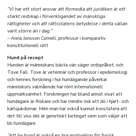
Code of conduct
Personal
Visionsworkshop, VWS
”Vi har ett stort ansvar att förmedla att juridiken är ett
starkt redskap i förverkligandet av mänskliga
Medborgarforum, MBF
rättigheter och att rättsstatens betydelse i detta sällan
varit större än i dag."
–
Anna Jonsson Cornell, professor i komparativ
konstitutionell rätt
Hund på recept
Hunden är människans bästa vän säger ordspråket, och
Tove Fall. Tove är veterinär och professor i epidemiologi
och hennes forskning i hur hundägande påverkar
människors välmående har rönt internationell
uppmärksamhet. Forskningen har bland annat visat att
hundägare är friskare och har mindre risk att dö i hjärt- och
kärlsjukdomar. Men man har också kunnat konstatera att
det till viss del är genetiskt betingat vem som väljer att
bli hundägare.
”Att ha hund är också en bra motivation för fysisk