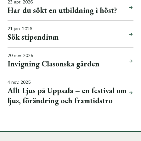
Personal
23 apr. 2026
Har du sökt en utbildning i höst?
Norra Sunnersta
Om visionsstyrd stadsutveckling
21 jan. 2026
Sök stipendium
Bakgrund
Aktuellt om projektet
Planbesked
Sammanställning Medborgarforum 4
20 nov. 2025
Invigning Clasonska gården
Frågor och svar
Visionsmanual
Skogsförvaltning
Resultat från digital dialog
4 nov. 2025
Allt Ljus på Uppsala – en festival om
Jordbruksförvaltning
Certifiering
Visionsworkshop, VWS
ljus, förändring och framtidstro
Finansförvaltning
Upplåtelser
Strukturomvandling
Medborgarforum, MBF
Mark- och exploateringsavdelningen
Rundvirkesförsäljning
Personal
Förvaltningens mål
Skogsskötsel
Case: Intervju Äs Gård
Personal
Historik
Hyggesfritt skogsbruk