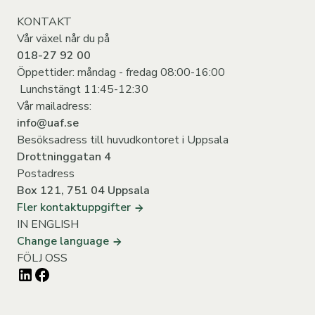
KONTAKT
Vår organisation
Skogstillstånd
Vad innebär hyggesfritt skogsbruk?
Vår växel når du på
Hållbarhet
Personal
Skogweb
Senaste nytt: Vad sker just nu?
018-27 92 00
Öppettider: måndag - fredag 08:00-16:00
Leverantörer
Styrelse och VD
Samhällsengagemang
Personal
Lunchstängt 11:45-12:30
Vår mailadress:
Vår logga
Stadsfastigheter
E-faktura
info@uaf.se
400-årsjubileum
Skogsförvaltning
PDF-faktura
Film: Hållbar fastighetsskötsel
Besöksadress till huvudkontoret i Uppsala
Drottninggatan 4
Kontakt
Jordbruksförvaltning
Övriga Fakturaformat
Film: Hållbar fastighetsförvaltning
Postadress
Box 121, 751 04 Uppsala
Sociala medier
Finansförvaltning
Pappersfaktura
Fler kontaktuppgifter
Code of conduct
IN ENGLISH
Felanmälan
Change language
FÖLJ OSS
Bostadskö