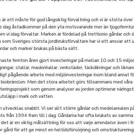
är ett måste för god långsiktig förvaltning och vi är stolta över
rje dag åstadkommer på den yta motsvarande mer än tjugofemtu
m vi idag förvaltar. Marken är fördelad på trettionio gårdar och 
h som Sveriges största jordbruksförvaltare har vi ett ansvar att
årdar och marker brukas på bästa sätt.
naste femton åren gjort investeringar på mellan 10 och 15 miljon
ngar, stallar, maskinhallar, verkstäder, täckdikningar och likna
digt pågående arbete med miljöinvesteringar inom bland annat f
 biobränslen. Men det stora arbetet görs tillsammans med våra 
eringsprojekt som genom analyser av jorden optimerar näringsti
utsläpp i mark och vatten.
n utvecklas snabbt. Vi ser allt större gårdar och medelarealen på
s från 1994 fram till i dag. Gårdarna har ofta brukats av samma f
det är en viktig målsättning för oss att varje arrendator även i 
tor gård för att ge minst en heltidsförsörjning och omstrukturerin