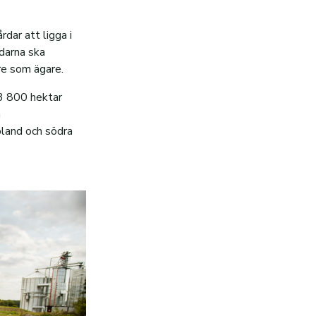
rdar att ligga i
rdarna ska
re som ägare.
13 800 hektar
a
pland och södra