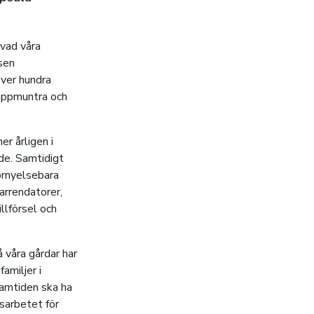
 vad våra
sen
över hundra
 uppmuntra och
er årligen i
nde. Samtidigt
örnyelsebara
arrendatorer,
llförsel och
 våra gårdar har
amiljer i
framtiden ska ha
gsarbetet för