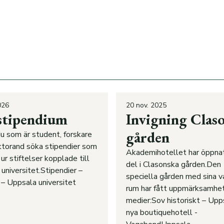
026
20 nov. 2025
stipendium
Invigning Clas
gården
u som är student, forskare
ktorand söka stipendier som
Akademihotellet har öppnat
ur stiftelser kopplade till
del i Clasonska gården.Den
universitet.Stipendier –
speciella gården med sina v
– Uppsala universitet
rum har fått uppmärksamhet 
medier:Sov historiskt – Upp
nya boutiquehotell -