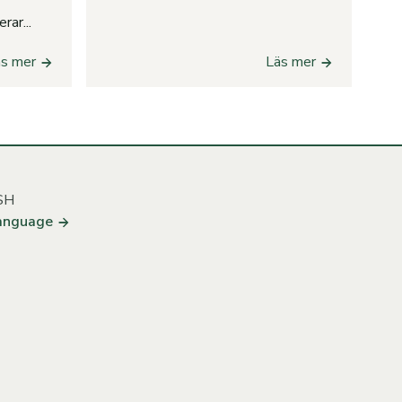
ar...
äs mer
Läs mer
SH
anguage