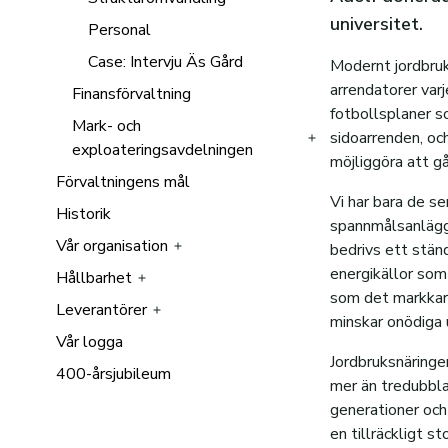
universitet.
Rundvirkesförsäljning
Personal
Om visionsstyrd
stadsutveckling
Skogsskötsel
Case: Intervju Äs Gård
Modernt jordbruk 
Bakgrund
Aktuellt om projektet
arrendatorer va
Finansförvaltning
Hyggesfritt skogsbruk
fotbollsplaner so
Frågor och svar
Planbesked
Sammanställning
Mark- och
Skogstillstånd
Vad innebär hyggesfritt
sidoarrenden, oc
Medborgarforum 4
exploateringsavdelningen
skogsbruk?
Skogweb
möjliggöra att g
Visionsmanual
Förvaltningens mål
Personal
Senaste nytt: Vad sker just
Personal
Vi har bara de se
nu?
Resultat från digital
Historik
spannmålsanläggni
dialog
Vår organisation
bedrivs ett stän
Visionsworkshop, VWS
energikällor som
Hållbarhet
Personal
Medborgarforum, MBF
som det markkart
Leverantörer
Styrelse och VD
Samhällsengagemang
minskar onödiga 
Vår logga
Stadsfastigheter
E-faktura
Jordbruksnäringe
400-årsjubileum
Skogsförvaltning
PDF-faktura
Film: Hållbar fastighetsskötsel
mer än tredubblat
Jordbruksförvaltning
Övriga Fakturaformat
Film: Hållbar
generationer och 
fastighetsförvaltning
en tillräckligt s
Finansförvaltning
Pappersfaktura