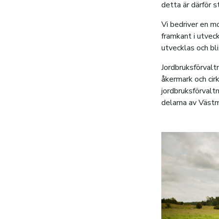
detta är därför 
Code of conduct
Vi bedriver en mo
framkant i utvec
utvecklas och bl
Jordbruksförvalt
åkermark och cir
jordbruksförvalt
delarna av Västm