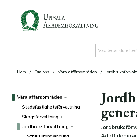
Hem
/
Om oss
/
Våra affärsområden
/
Jordbruksförval
Jordb
Våra affärsområden
gener
Stadsfastighetsförvaltning
Skogsförvaltning
Alla fastigheter
Jordbruksförvaltning
Personal
Certifiering
Jordbruksförv
Adolf donerad
Norra Sunnersta
Upplåtelser
Strukturomvandling