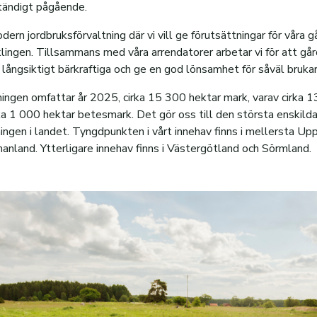
ständigt pågående.
dern jordbruksförvaltning där vi vill ge förutsättningar för våra gå
klingen. Tillsammans med våra arrendatorer arbetar vi för att gå
i långsiktigt bärkraftiga och ge en god lönsamhet för såväl bruka
ningen omfattar år 2025, cirka 15 300 hektar mark, varav cirka 
ka 1 000 hektar betesmark. Det gör oss till den största enskild
ningen i landet. Tyngdpunkten i vårt innehav finns i mellersta Up
anland. Ytterligare innehav finns i Västergötland och Sörmland.