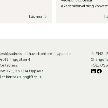
VagabondUppsala
Akademiförvaltning konverter
Läs mer
L
esöksadress till huvudkontoret i Uppsala
IN ENGLI
Drottninggatan 4
Change l
Postadress
FÖLJ OSS
Box 121, 751 04 Uppsala
ler kontaktuppgifter