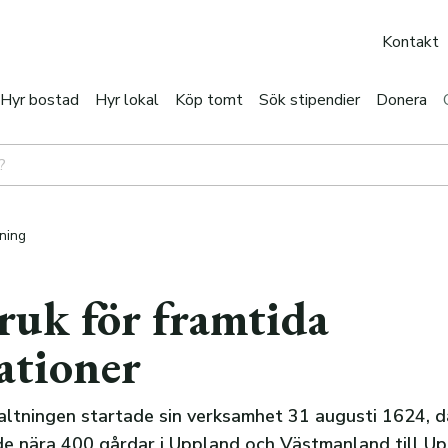
Kontakt
Hyr bostad
Hyr lokal
Köp tomt
Sök stipendier
Donera
tning
ruk för framtida
ationer
altningen startade sin verksamhet 31 augusti 1624, då
e nära 400 gårdar i Uppland och Västmanland till U