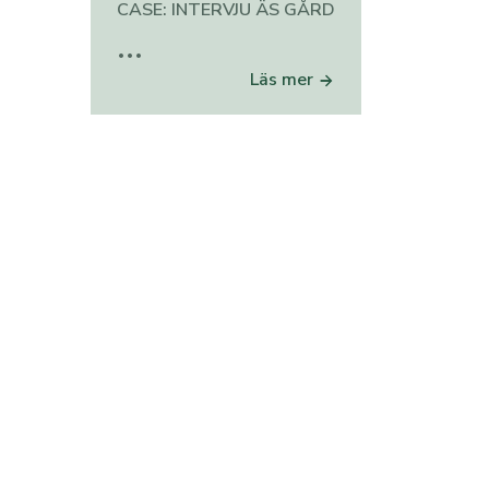
CASE: INTERVJU ÄS GÅRD
...
Läs mer