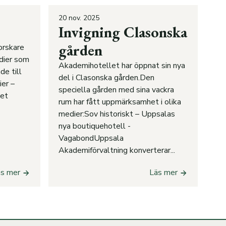
20 nov. 2025
Invigning Clasonska
gården
orskare
dier som
Akademihotellet har öppnat sin nya
de till
del i Clasonska gården.Den
ier –
speciella gården med sina vackra
tet
rum har fått uppmärksamhet i olika
medier:Sov historiskt – Uppsalas
nya boutiquehotell -
VagabondUppsala
Akademiförvaltning konverterar...
äs mer
Läs mer