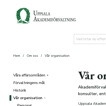
Hem
/
Om oss
/
Vår organisation
Vår o
Våra affärsområden
Förvaltningens mål
Stadsfastighetsförvaltning
Akademiförval
Historik
Skogsförvaltning
Alla fastigheter
konsulter, en
Vår organisation
Jordbruksförvaltning
Personal
Certifiering
Uppsala Akademif
Finansförvaltning
Personal
Norra Sunnersta
Upplåtelser
Strukturomvandling