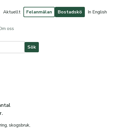
Aktuellt
Felanmälan
Bostadskö
In English
Om oss
antal
r.
ing, skogsbruk,