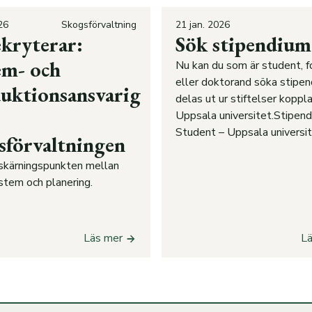
26
Skogsförvaltning
21 jan. 2026
ekryterar:
Sök stipendium
em- och
Nu kan du som är student, f
eller doktorand söka stipen
uktionsansvarig
delas ut ur stiftelser koppla
Uppsala universitet.Stipend
Student – Uppsala universi
sförvaltningen
i skärningspunkten mellan
stem och planering.
Läs mer
L