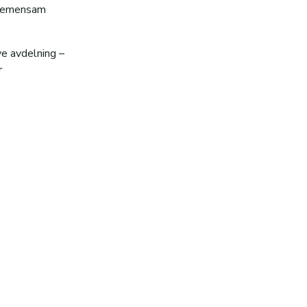
n gemensam
ve avdelning –
r