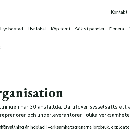
Kontakt
Hyr bostad
Hyr lokal
Köp tomt
Sök stipendier
Donera
rganisation
tningen har 30 anställda. Därutöver sysselsätts ett 
treprenörer och underleverantörer i olika verksamhete
örvaltning är indelad i verksamhetsgrenarna jordbruk, exploater