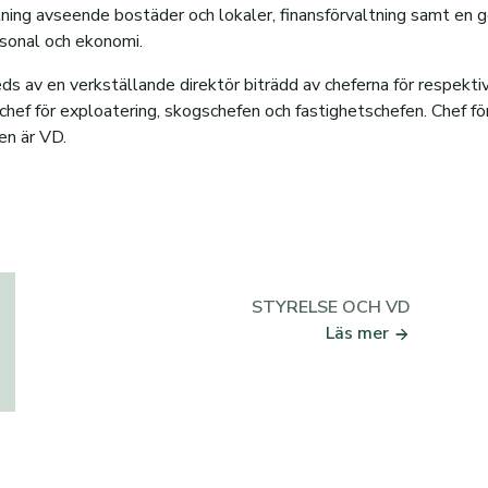
tning avseende bostäder och lokaler, finansförvaltning samt e
rsonal och ekonomi.
s av en verkställande direktör biträdd av cheferna för respekti
chef för exploatering, skogschefen och fastighetschefen. Chef fö
en är VD.
STYRELSE OCH VD
Läs mer