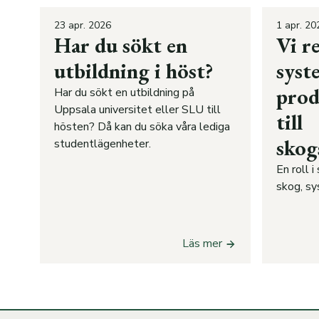
23 apr. 2026
1 apr. 20
Har du sökt en
Vi r
utbildning i höst?
syst
prod
Har du sökt en utbildning på
Uppsala universitet eller SLU till
till
hösten? Då kan du söka våra lediga
skog
studentlägenheter.
En roll 
skog, sy
Läs mer